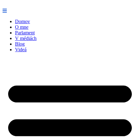
Preskočiť
na
obsah
Domov
O mne
Parlament
V médiách
Blog
Videá