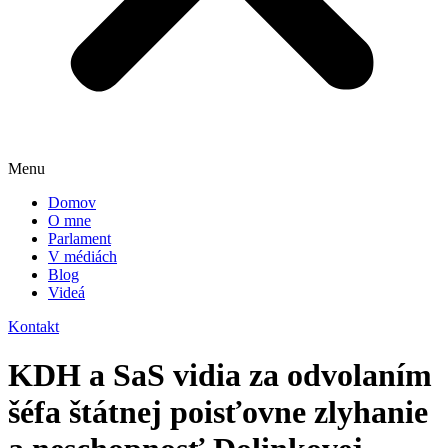
Menu
Domov
O mne
Parlament
V médiách
Blog
Videá
Kontakt
KDH a SaS vidia za odvolaním
šéfa štátnej poisťovne zlyhanie