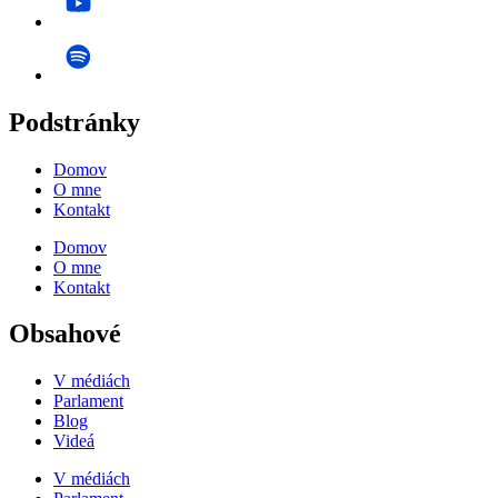
Podstránky
Domov
O mne
Kontakt
Domov
O mne
Kontakt
Obsahové
V médiách
Parlament
Blog
Videá
V médiách