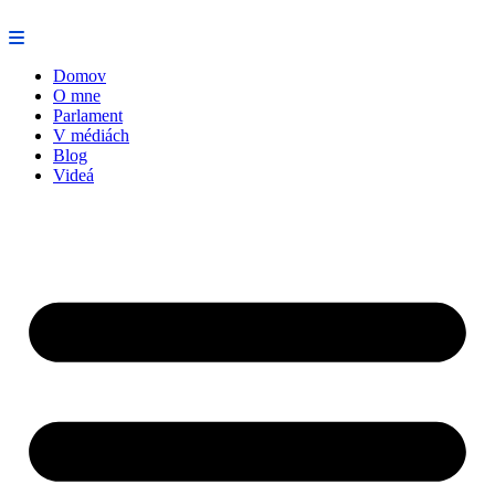
Preskočiť
na
obsah
Domov
O mne
Parlament
V médiách
Blog
Videá