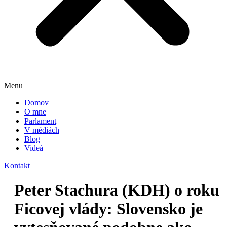
Menu
Domov
O mne
Parlament
V médiách
Blog
Videá
Kontakt
Peter Stachura (KDH) o roku
Ficovej vlády: Slovensko je