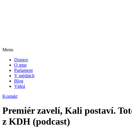
Menu
Domov
O mne
Parlament
V médiách
Blog
Videá
Kontakt
Premiér zavelí, Kali postaví. T
z KDH (podcast)