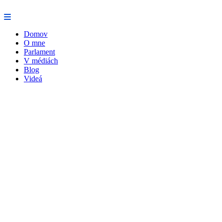
Preskočiť
na
obsah
Domov
O mne
Parlament
V médiách
Blog
Videá